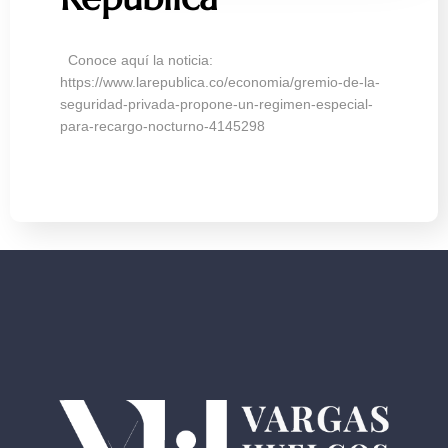
Conoce aquí la noticia:
https://www.larepublica.co/economia/gremio-de-la-
seguridad-privada-propone-un-regimen-especial-
para-recargo-nocturno-4145298