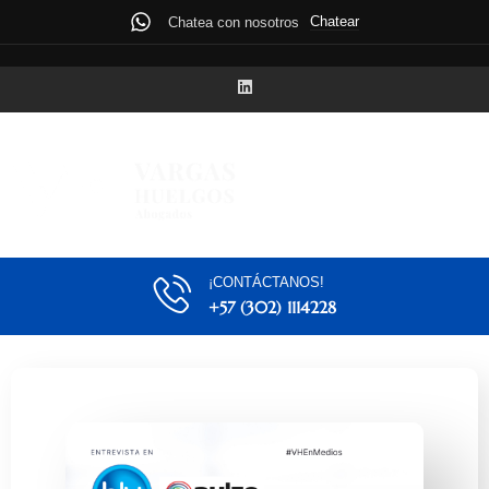
Chatear
Chatea con nosotros
¡CONTÁCTANOS!
+57 (302) 1114228