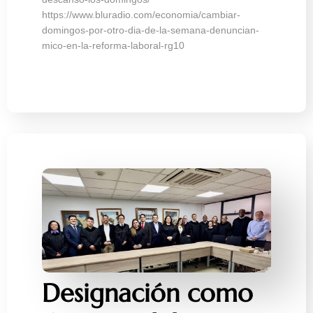
https://www.bluradio.com/economia/cambiar-
domingos-por-otro-dia-de-la-semana-denuncian-
mico-en-la-reforma-laboral-rg10
Designación como