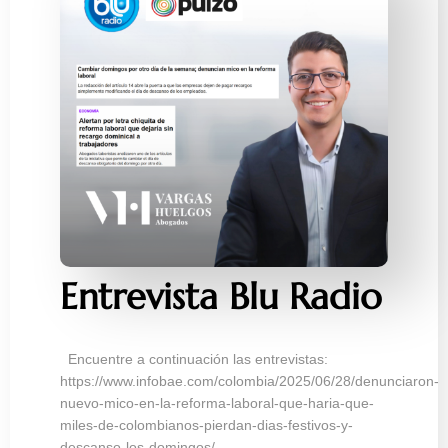
Entrevista Blu Radio
Encuentre a continuación las entrevistas:
https://www.infobae.com/colombia/2025/06/28/denunciaron-
nuevo-mico-en-la-reforma-laboral-que-haria-que-
miles-de-colombianos-pierdan-dias-festivos-y-
descanso-los-domingos/